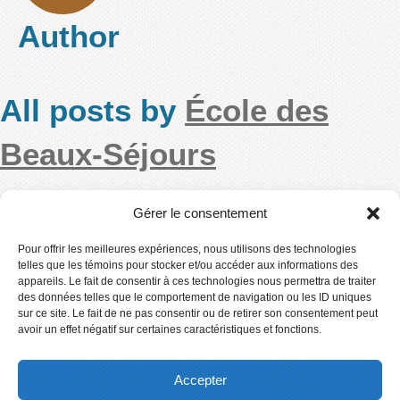
Author
All posts by
École des
Beaux-Séjours
Gérer le consentement
Directive – départ des élèves
Pour offrir les meilleures expériences, nous utilisons des technologies
telles que les témoins pour stocker et/ou accéder aux informations des
appareils. Le fait de consentir à ces technologies nous permettra de traiter
Nouvelles directives – départ des élèves Rappel et
des données telles que le comportement de navigation ou les ID uniques
précisions – départ des élèves
sur ce site. Le fait de ne pas consentir ou de retirer son consentement peut
avoir un effet négatif sur certaines caractéristiques et fonctions.
lire la suite
Accepter